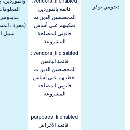
vendors_li.enabled:
والموردين، ب
ديدومي توكن
قائمة بالموردين
المعلومات
المخصصين الذين تم
تمكينهم على أساس
(معرف المس
قانوني للمصلحة
سبيل ال
المشروعة
vendors_li.disabled :
قائمة البائعين
المخصصين الذين تم
تعطيلهم على أساس
قانوني للمصلحة
المشروعة
purposes_li.enabled
: قائمة الأغراض