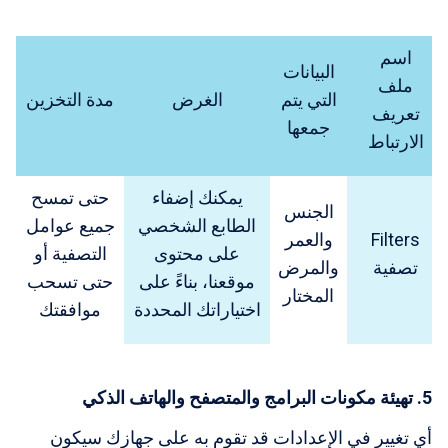
اسم
البيانات
ملف
التي يتم
الغرض
مدة التخزين
تعريف
جمعها
الارتباط
يمكنك إضفاء
حتى تمسح
الجنس
الطابع الشخصي
جميع عوامل
Filters
والعمر
على محتوى
التصفية أو
تصفية
والمرض
موقعنا، بناءً على
حتى تسحب
المختار
اختياراتك المحددة
موافقتك
5. تهيئة مكونات البرامج والمتصفح والهاتف الذكي
أي تغيير في الإعدادات قد تقوم به على جهازك سيكون