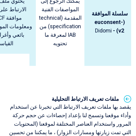
يمكنك الرجوع إلى
يحتوي ملف
المواصفات الفنية
الارتباط عل
سلسلة الموافقة
المقدمة (
technical
مواف
euconsent-
(
specification
) من
ومعلومات الموا
Didomi
-
)
v2
IAB لمعرفة ما
تحتويه
القياسي
ملفات تعريف الارتباط التحليلية
يقصد بها ملفات تعريف الارتباط التي تخبرنا عن استخدام
وأداء موقعنا وتسمح لنا بإعداد إحصاءات عن حجم حركة
المرور واستخدام العناصر المختلفة لموقعنا (المحتويات
التي تمت زيارتها ومسارات الزوار) ، ما يمكننا من تحسين